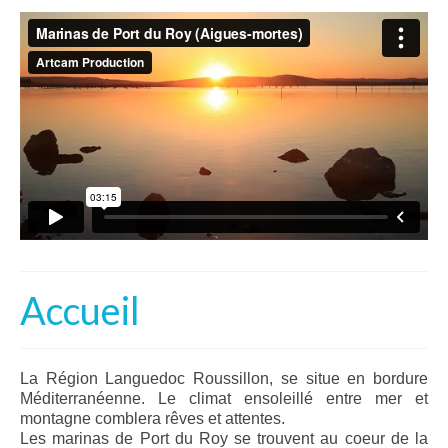
Accueil
La Marina
Techniques
Annonces
Postes d’amarrages
Bateaux et autres
Accès
Accueil
Maritime
Actualités – Horaires Ponts Grau-du-Roi
La Région Languedoc Roussillon, se situe en bordure
Météo
Méditerranéenne. Le climat ensoleillé entre mer et
montagne comblera rêves et attentes.
Contact
Les marinas de Port du Roy se trouvent au coeur de la